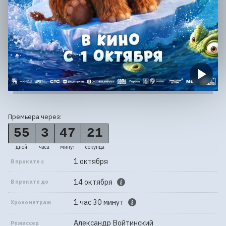
Премьера через:
55
3
47
20
дней
часа
минут
секунд
1 октября
В прокате с
14 октября
В прокате до
1 час 30 минут
Хронометраж
Александр Войтинский
Режиссер