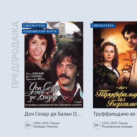
ПРЕДПРОДАЖА
СИНЕМАТЕКА
СИНЕМАТЕКА
ПУШКИНСКАЯ КАРТА
Дон Сезар де Базан (1989г., Ленфильм, 2 серии)
1989, СССР, Россия
1976, СССР, Россия
16
16
+
+
Комедия, Мюзикл
Музыкальная комедия