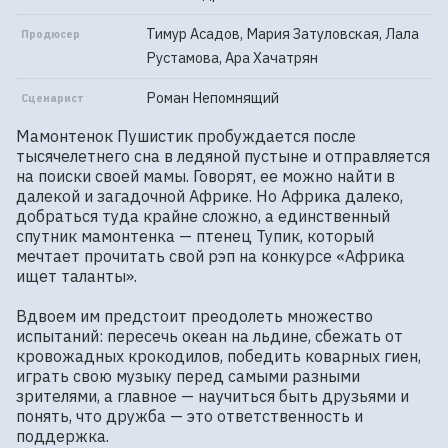
Тимур Асадов, Мария Затуловская, Лала
Продюсер
Рустамова, Ара Хачатрян
Роман Непомнящий
Сценарист
Мамонтенок Пушистик пробуждается после 
тысячелетнего сна в ледяной пустыне и отправляется 
на поиски своей мамы. Говорят, ее можно найти в 
далекой и загадочной Африке. Но Африка далеко, 
добраться туда крайне сложно, а единственный 
спутник мамонтенка — птенец Тупик, который 
мечтает прочитать свой рэп на конкурсе «Африка 
ищет таланты».

Вдвоем им предстоит преодолеть множество 
испытаний: пересечь океан на льдине, сбежать от 
кровожадных крокодилов, победить коварных гиен, 
играть свою музыку перед самыми разными 
зрителями, а главное — научиться быть друзьями и 
понять, что дружба — это ответственность и 
поддержка.