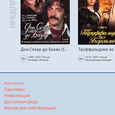
ПРЕДПРОДАЖА
Дон Сезар де Базан (1989г., Ленфильм, 2 серии)
1989, СССР, Россия
1976, СССР, Россия
16
16
+
+
Комедия, Мюзикл
Музыкальная комедия
Контакты
Партнеры
Информация
Доступная среда
Версия для слабовидящих