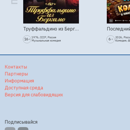
Труффальдино из Бергамо (1976г., Ленфильм, 2 серии)
1976, СССР, Россия
2026, Росс
16
6
+
+
Музыкальная комедия
Комедия, 
Контакты
Партнеры
Информация
Доступная среда
Версия для слабовидящих
Подписывайся