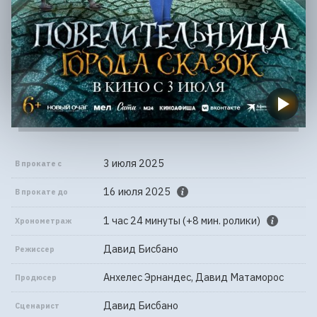
3 июля 2025
В прокате с
16 июля 2025
В прокате до
1 час 24 минуты (+8 мин. ролики)
Хронометраж
Давид Бисбано
Режиссер
Анхелес Эрнандес, Давид Матаморос
Продюсер
Давид Бисбано
Сценарист