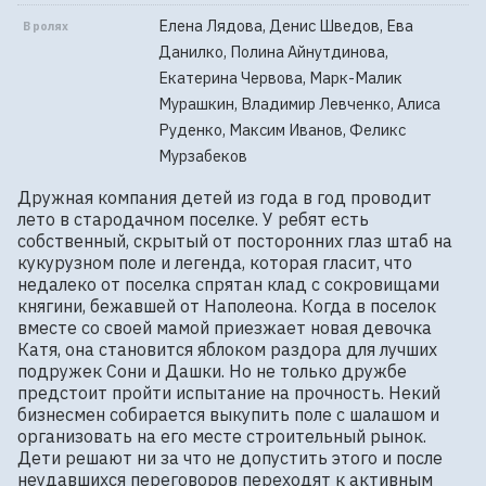
Елена Лядова, Денис Шведов, Ева
В ролях
Данилко, Полина Айнутдинова,
Екатерина Червова, Марк-Малик
Мурашкин, Владимир Левченко, Алиса
Руденко, Максим Иванов, Феликс
Мурзабеков
Дружная компания детей из года в год проводит 
лето в стародачном поселке. У ребят есть 
собственный, скрытый от посторонних глаз штаб на 
кукурузном поле и легенда, которая гласит, что 
недалеко от поселка спрятан клад с сокровищами 
княгини, бежавшей от Наполеона. Когда в поселок 
вместе со своей мамой приезжает новая девочка 
Катя, она становится яблоком раздора для лучших 
подружек Сони и Дашки. Но не только дружбе 
предстоит пройти испытание на прочность. Некий 
бизнесмен собирается выкупить поле с шалашом и 
организовать на его месте строительный рынок. 
Дети решают ни за что не допустить этого и после 
неудавшихся переговоров переходят к активным 