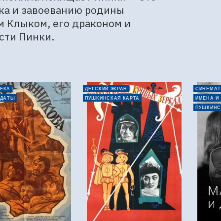
ка и завоеванию родины 
м Клыком, его драконом и 
сти Пинки.
ЕКА
ДЕТСКИЙ ЭКРАН
СИНЕМАТ
 ДАТЫ
ПУШКИНСКАЯ КАРТА
ИМЕНА И
ПУШКИНС