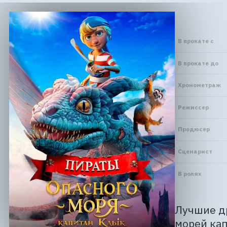
В прокате с
В прокате до
Хронометраж
Режиссер
Продюсер
Сценарист
В ролях
Лучшие др
морей кап