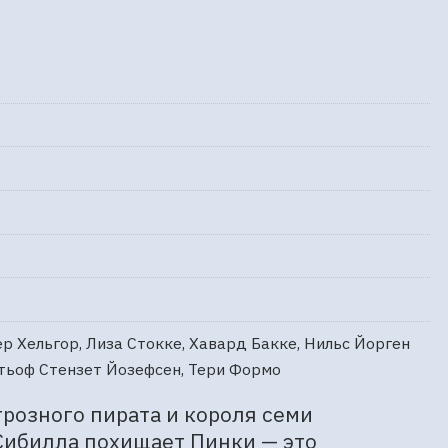
р Хельгор, Лиза Стокке, Хавард Бакке, Нильс Йорген
итьоф Стензет Йозефсен, Тери Формо
розного пирата и короля семи 
ибилла похищает Пинки — это 