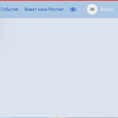
События
Виват кино России!
Войти