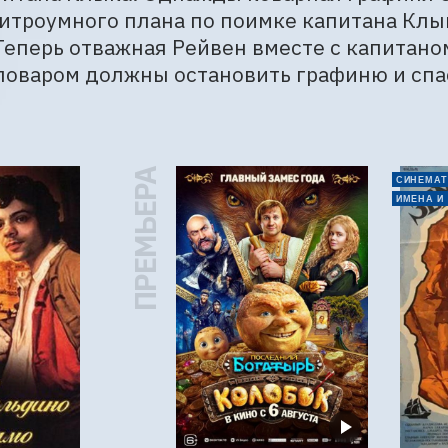
хитроумного плана по поимке капитана Клы
Теперь отважная Рейвен вместе с капитано
поваром должны остановить графиню и спа
ПРЕМЬЕРА
СИНЕМАТ
ИМЕНА И