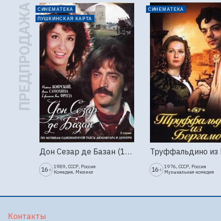
ПРЕДПРОДАЖА
СИНЕМАТЕКА
СИНЕМАТЕКА
ПУШКИНСКАЯ КАРТА
Дон Сезар де Базан (1989г., Ленфильм, 2 серии)
1989, СССР, Россия
1976, СССР, Россия
16
16
+
+
Комедия, Мюзикл
Музыкальная комедия
Контакты