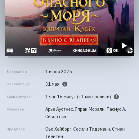
1 июня 2025
В прокате с
31 мая
В прокате до
1 час 16 минут (+1 мин. ролики)
Хронометраж
Арье Аустнес, Япрак Морали, Расмус А.
Режиссер
Сивертсен
Ове Хайборг, Сесили Тидеманн, Стиан
Продюсер
Твейтен