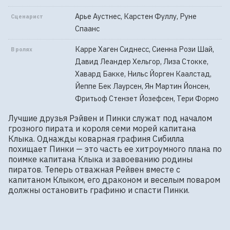
Арье Аустнес, Карстен Фуллу, Руне
Сценарист
Спаанс
Карре Хаген Сиднесс, Сиенна Рози Шай,
В ролях
Давид Леандер Хельгор, Лиза Стокке,
Хавард Бакке, Нильс Йорген Каалстад,
Йеппе Бек Лаурсен, Ян Мартин Йонсен,
Фритьоф Стензет Йозефсен, Тери Формо
Лучшие друзья Рэйвен и Пинки служат под началом 
грозного пирата и короля семи морей капитана 
Клыка. Однажды коварная графиня Сибилла 
похищает Пинки — это часть ее хитроумного плана по 
поимке капитана Клыка и завоеванию родины 
пиратов. Теперь отважная Рейвен вместе с 
капитаном Клыком, его драконом и веселым поваром 
должны остановить графиню и спасти Пинки.