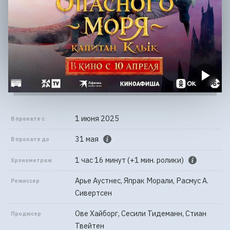
1 июня 2025
В прокате с
31 мая
В прокате до
1 час 16 минут (+1 мин. ролики)
Хронометраж
Арье Аустнес, Япрак Морали, Расмус А.
Режиссер
Сивертсен
Ове Хайборг, Сесили Тидеманн, Стиан
Продюсер
Твейтен