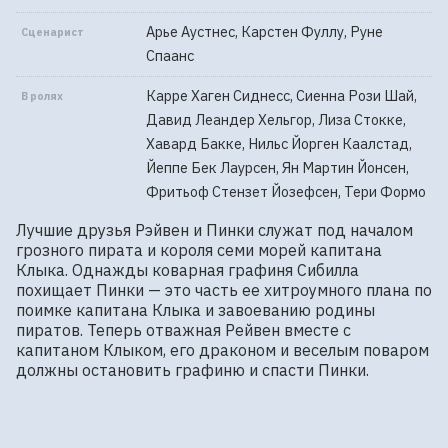
Арье Аустнес, Карстен Фуллу, Руне
Сценарист
Спаанс
Карре Хаген Сиднесс, Сиенна Рози Шай,
В ролях
Давид Леандер Хельгор, Лиза Стокке,
Хавард Бакке, Нильс Йорген Каалстад,
Йеппе Бек Лаурсен, Ян Мартин Йонсен,
Фритьоф Стензет Йозефсен, Тери Формо
Лучшие друзья Рэйвен и Пинки служат под началом 
грозного пирата и короля семи морей капитана 
Клыка. Однажды коварная графиня Сибилла 
похищает Пинки — это часть ее хитроумного плана по 
поимке капитана Клыка и завоеванию родины 
пиратов. Теперь отважная Рейвен вместе с 
капитаном Клыком, его драконом и веселым поваром 
должны остановить графиню и спасти Пинки.