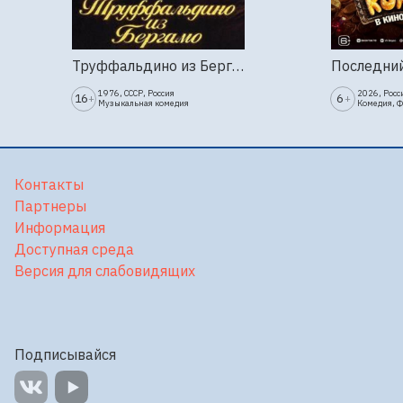
Труффальдино из Бергамо (1976г., Ленфильм, 2 серии)
1976, СССР, Россия
2026, Росс
16
6
+
+
Музыкальная комедия
Комедия, 
Контакты
Партнеры
Информация
Доступная среда
Версия для слабовидящих
Подписывайся