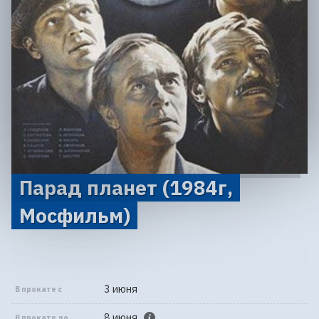
Парад планет (1984г,
Мосфильм)
3 июня
В прокате с
8 июня
В прокате до