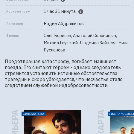
1 час 31 минута
Хронометраж
Вадим Абдрашитов
Режиссер
Олег Борисов, Анатолий Солоницын,
В ролях
Михаил Глузский, Людмила Зайцева, Нина
Русланова
Предотвращая катастрофу, погибает машинист 
поезда. Его считают героем - однако следователь 
стремится установить истинные обстоятельства 
трагедии и скоро убеждается, что несчастье стало 
следствием служебной недобросовестности.
ПРЕМЬЕРА
СИНЕМАТЕКА
ТИФЛО "ОСОБЫ