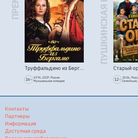
ПУШКИНСКАЯ КАРТА
Труффальдино из Бергамо (1976г., Ленфильм, 2 серии)
Старый о
1976, СССР, Россия
2026, Росс
16
12
+
+
Музыкальная комедия
Семейный,
Контакты
Партнеры
Информация
Доступная среда