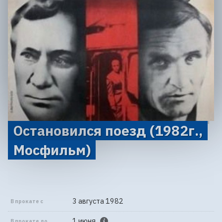
Остановился поезд (1982г.,
Мосфильм)
3 августа 1982
В прокате с
1 июня
В прокате до