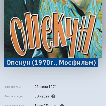
Опекун (1970г., Мосфильм)
21 июня 1971
В прокате с
30 марта
В прокате до
1 час 25 минут
Хронометраж