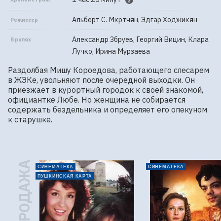
Альберт С. Мкртчян, Эдгар Ходжикян
Режиссер
Александр Збруев, Георгий Вицин, Клара
В ролях
Лучко, Ирина Мурзаева
Раздолбая Мишу Короедова, работающего слесарем 
в ЖЭКе, увольняют после очередной выходки. Он 
приезжает в курортный городок к своей знакомой, 
официантке Любе. Но женщина не собирается 
содержать бездельника и определяет его опекуном 
к старушке.
ПРЕДПРОДАЖА
СИНЕМАТЕКА
СИНЕМАТЕКА
ПУШКИНСКАЯ КАРТА