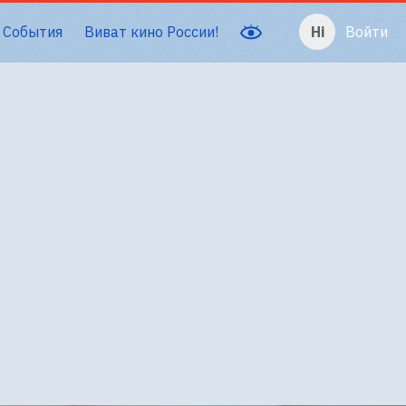
События
Виват кино России!
Войти