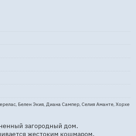
ерелас, Белен Экия, Диана Сампер, Селия Аманте, Хорхе
ненный загородный дом. 
чивается жестоким кошмаром. 