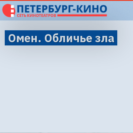
Омен. Обличье зла