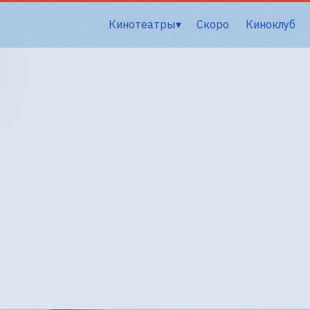
Кинотеатры
Скоро
Киноклуб