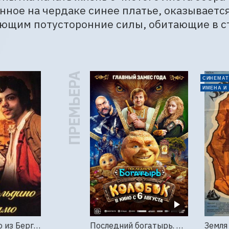
ное на чердаке синее платье, оказывается
ющим потусторонние силы, обитающие в с
ПРЕМЬЕРА
СИНЕМАТ
ИМЕНА И
Труффальдино из Бергамо (1976г., Ленфильм, 2 серии)
Последний богатырь. Колобок