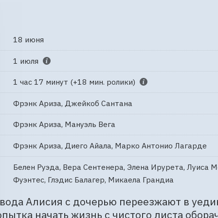
18 июня
1 июля
1 час 17 минут (+18 мин. ролики)
Фрэнк Ариза, Джейкоб Сантана
Фрэнк Ариза, Мануэль Вега
Фрэнк Ариза, Диего Айала, Марко Антонио Лагарде
Белен Руэда, Вера Сентенера, Элена Ирурета, Луиса М
Фуэнтес, Глэдис Балагер, Микаела Грандиа
вода Алисия с дочерью переезжают в уеди
пытка начать жизнь с чистого листа обора