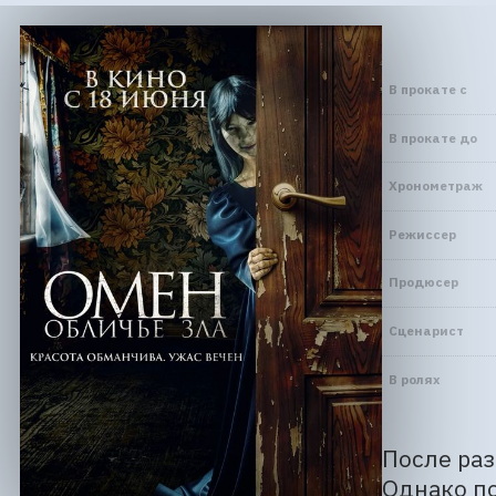
В прокате с
В прокате до
Хронометраж
Режиссер
Продюсер
Сценарист
В ролях
После раз
Однако по