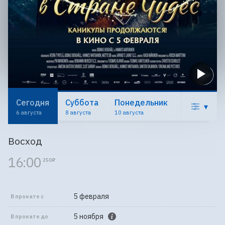
Сегодня
Суббота
Понедельник
▾
6 августа
8 августа
10 августа
Восход
16:00
250 ₽
5 февраля
В прокате с
5 ноября
В прокате до