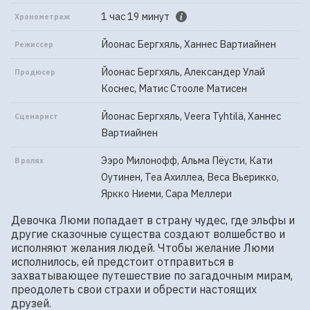
1 час 19 минут
Хронометраж
Йоонас Бергхяль, Ханнес Вартиайнен
Режиссер
Йоонас Бергхяль, Александер Улай
Продюсер
Коснес, Матис Стооле Матисен
Йоонас Бергхяль, Veera Tyhtilä, Ханнес
Сценарист
Вартиайнен
Ээро Милонофф, Альма Пёусти, Кати
В ролях
Оутинен, Теа Ахиллеа, Веса Вьерикко,
Яркко Ниеми, Сара Меллери
Девочка Люми попадает в страну чудес, где эльфы и 
другие сказочные существа создают волшебство и 
исполняют желания людей. Чтобы желание Люми 
исполнилось, ей предстоит отправиться в 
захватывающее путешествие по загадочным мирам, 
преодолеть свои страхи и обрести настоящих 
друзей.