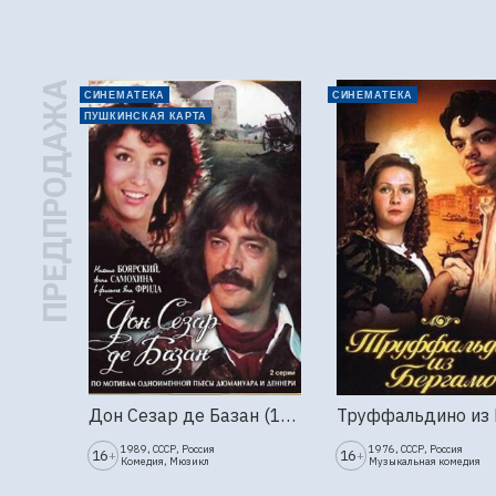
ПРЕДПРОДАЖА
СИНЕМАТЕКА
СИНЕМАТЕКА
ПУШКИНСКАЯ КАРТА
Дон Сезар де Базан (1989г., Ленфильм, 2 серии)
1989, СССР, Россия
1976, СССР, Россия
16
16
+
+
Комедия, Мюзикл
Музыкальная комедия