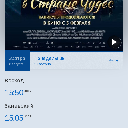
Завтра
Понедельник
▾
8 августа
10 августа
Восход
15:50
300 ₽
Заневский
15:05
230 ₽