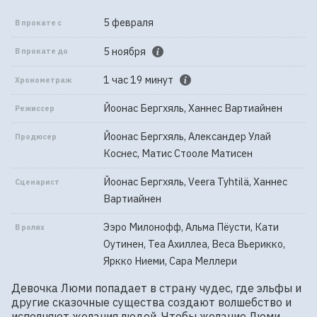
5 февраля
В прокате с
5 ноября
В прокате до
1 час 19 минут
Хронометраж
Йоонас Бергхяль, Ханнес Вартиайнен
Режиссер
Йоонас Бергхяль, Александер Улай
Продюсер
Коснес, Матис Стооле Матисен
Йоонас Бергхяль, Veera Tyhtilä, Ханнес
Сценарист
Вартиайнен
Ээро Милонофф, Альма Пёусти, Кати
В ролях
Оутинен, Теа Ахиллеа, Веса Вьерикко,
Яркко Ниеми, Сара Меллери
Девочка Люми попадает в страну чудес, где эльфы и 
другие сказочные существа создают волшебство и 
исполняют желания людей. Чтобы желание Люми 