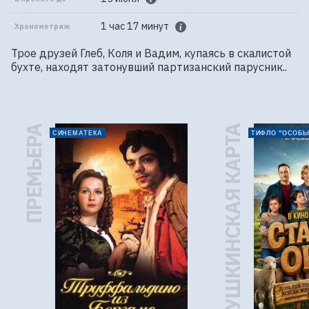
1 час 17 минут
Хронометраж
Трое друзей Глеб, Коля и Вадим, купаясь в скалистой 
бухте, находят затонувший партизанский парусник..
ПРЕМЬЕРА
ПУШКИНСКАЯ КАРТА
СИНЕМАТЕКА
ТИФЛО "ОСОБЫ