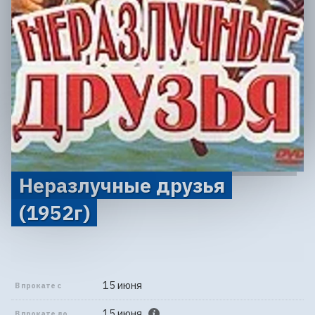
Неразлучные друзья
(1952г)
15 июня
В прокате с
15 июня
В прокате до