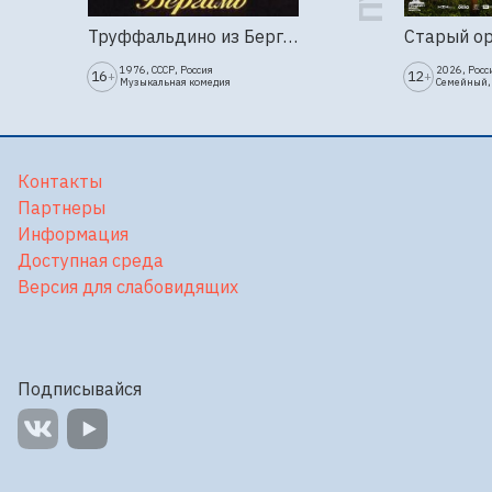
Труффальдино из Бергамо (1976г., Ленфильм, 2 серии)
Старый о
1976, СССР, Россия
2026, Росс
16
12
+
+
Музыкальная комедия
Семейный,
Контакты
Партнеры
Информация
Доступная среда
Версия для слабовидящих
Подписывайся