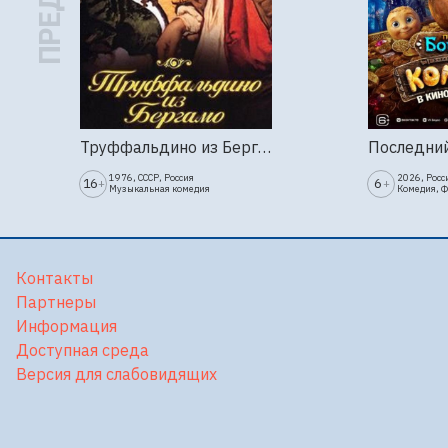
Труффальдино из Бергамо (1976г., Ленфильм, 2 серии)
1976, СССР, Россия
2026, Росс
16
6
+
+
Музыкальная комедия
Комедия, 
Контакты
Партнеры
Информация
Доступная среда
Версия для слабовидящих