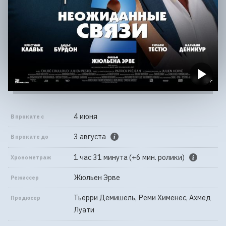
4 июня
В прокате с
3 августа
В прокате до
1 час 31 минута (+6 мин. ролики)
Хронометраж
Жюльен Эрве
Режиссер
Тьерри Демишель, Реми Хименес, Ахмед
Продюсер
Луати