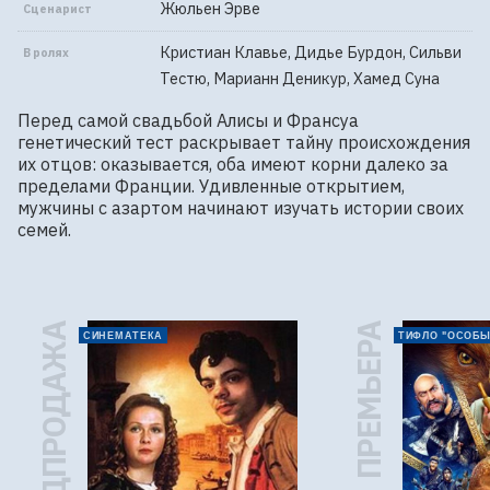
Жюльен Эрве
Сценарист
Кристиан Клавье, Дидье Бурдон, Сильви
В ролях
Тестю, Марианн Деникур, Хамед Суна
Перед самой свадьбой Алисы и Франсуа 
генетический тест раскрывает тайну происхождения 
их отцов: оказывается, оба имеют корни далеко за 
пределами Франции. Удивленные открытием, 
мужчины с азартом начинают изучать истории своих 
семей.
ПРЕДПРОДАЖА
ПРЕМЬЕРА
СИНЕМАТЕКА
ТИФЛО "ОСОБЫ