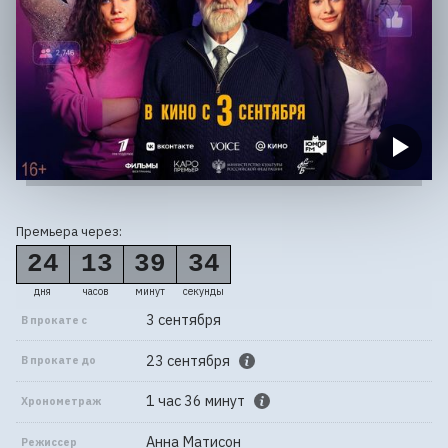
Премьера через:
24
13
39
34
дня
часов
минут
секунды
3 сентября
В прокате с
23 сентября
В прокате до
1 час 36 минут
Хронометраж
Анна Матисон
Режиссер