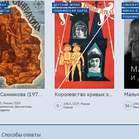
ЕКА
ДЕТСКИЙ ЭКРАН
СИНЕМАТ
 ДАТЫ
ПУШКИНСКАЯ КАРТА
ИМЕНА И
ПУШКИНС
Земля Санникова (1973, Мосфильм)
Королевство кривых зеркал (1963г., Киностудия Горького)
, Россия, СССР
1963, СССР, Россия
1966
0
16
+
+
ключения, Фантастика,
Сказка
Мел
одрама
Способы оплаты