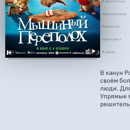
В прокате до
Хронометраж
Режиссер
Сценарист
В ролях
В канун Р
своём бол
люди. Для
Упрямые м
решительн