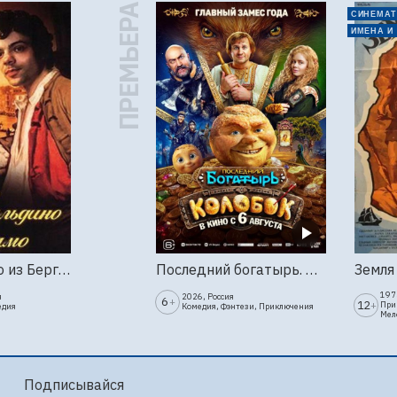
ПРЕМЬЕРА
СИНЕМАТ
ИМЕНА И
Труффальдино из Бергамо (1976г., Ленфильм, 2 серии)
Последний богатырь. Колобок
1973
я
2026, Россия
6
+
12
+
При
едия
Комедия, Фэнтези, Приключения
Мел
Подписывайся