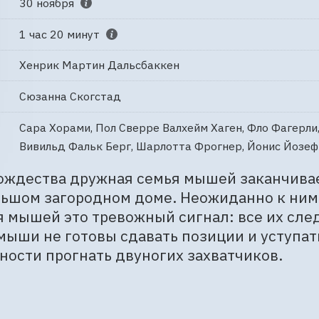
30 ноября
1 час 20 минут
Хенрик Мартин Дальсбаккен
Сюзанна Скогстад
Сара Хорами, Пол Сверре Валхейм Хаген, Фло Фагерли
Вивильд Фальк Берг, Шарлотта Фрогнер, Йонис Йозеф
ождества дружная семья мышей заканчивае
ьшом загородном доме. Неожиданно к ним 
 мышей это тревожный сигнал: все их след
ыши не готовы сдавать позиции и уступать
ости прогнать двуногих захватчиков.