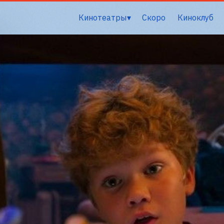
Кинотеатры
Скоро
Киноклуб