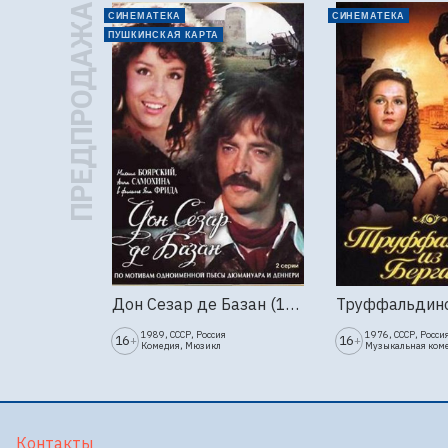
ПРЕДПРОДАЖА
СИНЕМАТЕКА
СИНЕМАТЕКА
ПУШКИНСКАЯ КАРТА
Дон Сезар де Базан (1989г., Ленфильм, 2 серии)
1989, СССР, Россия
1976, СССР, Росси
16
16
+
+
Комедия, Мюзикл
Музыкальная ком
Контакты