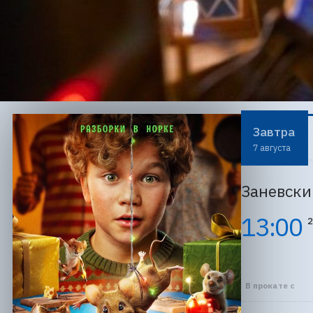
Завтра
7 августа
Заневски
13:00
2
В прокате с