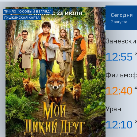
ТИФЛО "ОСОБЫЙ ВЗГЛЯД"
Сегодня
ПУШКИНСКАЯ КАРТА
7 августа
Заневски
12:55
2
Фильмоф
12:40
4
Уран
12:10
2