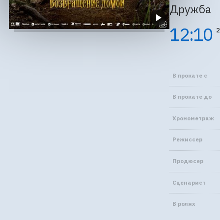
Дружба
12:10
2
В прокате с
В прокате до
Хронометраж
Режиссер
Продюсер
Сценарист
В ролях