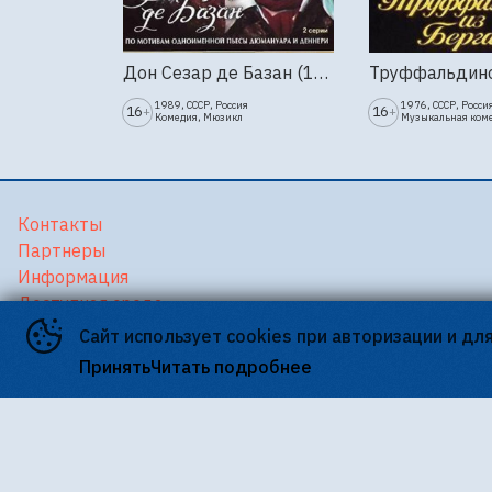
Дон Сезар де Базан (1989г., Ленфильм, 2 серии)
1989, СССР, Россия
1976, СССР, Росси
16
16
+
+
Комедия, Мюзикл
Музыкальная ком
Контакты
Партнеры
Информация
Доступная среда
Версия для слабовидящих
Сайт использует cookies при авторизации и дл
Принять
Читать подробнее
©
2026