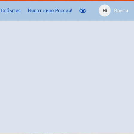
События
Виват кино России!
Войти