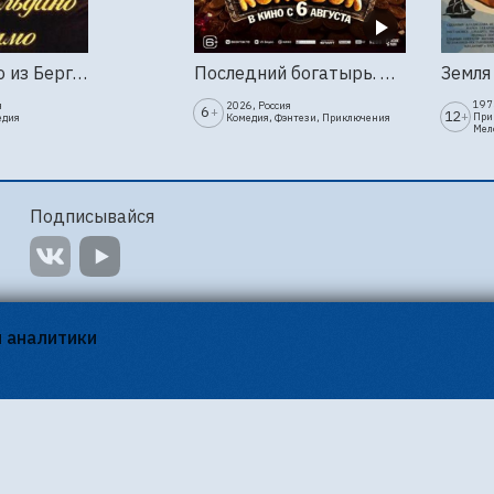
Труффальдино из Бергамо (1976г., Ленфильм, 2 серии)
Последний богатырь. Колобок
1973
я
2026, Россия
6
+
12
+
При
едия
Комедия, Фэнтези, Приключения
Мел
Подписывайся
я аналитики