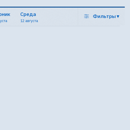
рник
Среда
Фильтры
▾
густа
12 августа