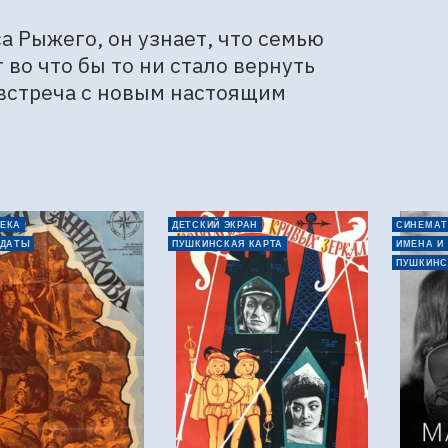
а Рыжего, он узнает, что семью 
о что бы то ни стало вернуть 
встреча с новым настоящим 
ЕКА
ДЕТСКИЙ ЭКРАН
СИНЕМАТ
 ДАТЫ
ПУШКИНСКАЯ КАРТА
ИМЕНА И
ПУШКИНС