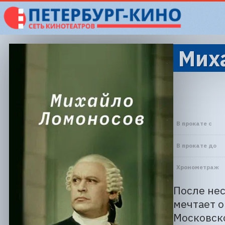
Миха
В прокате с
В прокате до
Хронометраж
После нес
мечтает о
Московско