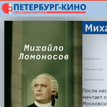
Миха
В прокате с
В прокате до
Хронометраж
После нес
мечтает о
Московско