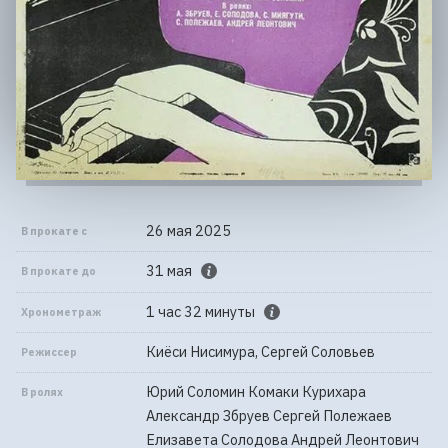
26 мая 2025
В прокате с
31 мая
В прокате до
1 час 32 минуты
Хронометраж
Киёси Нисимура, Сергей Соловьев
Режиссер
Юрий Соломин Комаки Курихара
В ролях
Александр Збруев Сергей Полежаев
Елизавета Солодова Андрей Леонтович