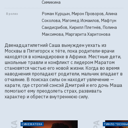
Симикина
Роман Курцын, Мирон Проворов, Алина
В ролях
Соколова, Магомед Исмаилов, Мафтун
Саидисрибов, Кирилл Плетнёв, Полина
Максимова, Маргарита Харитонова
Двенадцатилетний Саша вынужден уехать из 
Москвы в Пятигорск к тёте, пока родители-врачи 
находятся в командировке в Африке. Местные дети, 
школьные травли и конфликт с лидером Маратом 
становятся частью его новой жизни. Когда во время 
наводнения пропадают родители, мальчик впадает в 
отчаяние. В поисках силы он находит увлечение — 
карате, где строгий сэнсэй Дмитрий и его дочь Маша 
помогают ему преодолеть страх, развивать 
характер и обрести внутреннюю силу.
СИНЕМАТЕКА
ТИФЛО "ОСОБЫ