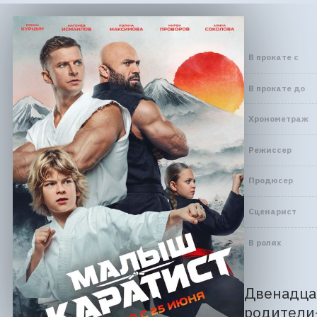
В прокате с
В прокате до
Хронометраж
Режиссер
Продюсер
Сценарист
В ролях
Двенадцат
родители-