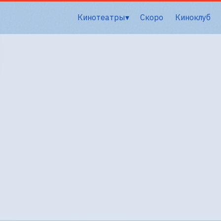
Кинотеатры
Скоро
Киноклуб