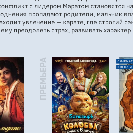
конфликт с лидером Маратом становятся час
однения пропадают родители, мальчик впад
аходит увлечение — карате, где строгий сэ
ему преодолеть страх, развивать характер
ПРЕМЬЕРА
СИНЕМАТ
ИМЕНА И