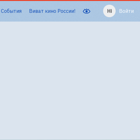
События
Виват кино России!
Войти