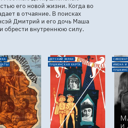
тью его новой жизни. Когда во 
ает в отчаяние. В поисках 
нсэй Дмитрий и его дочь Маша 
 и обрести внутреннюю силу.
ЕКА
ДЕТСКИЙ ЭКРАН
СИНЕМАТ
 ДАТЫ
ПУШКИНСКАЯ КАРТА
ИМЕНА И
ПУШКИНС