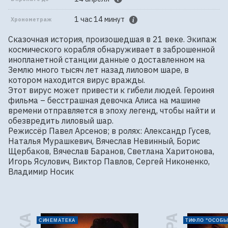
1 час 14 минут
Хронометраж
Сказочная история, произошедшая в 21 веке. Экипаж 
космического корабля обнаруживает в заброшенной 
инопланетной станции данные о доставленном на 
Землю много тысяч лет назад лиловом шаре, в 
котором находится вирус вражды.

Этот вирус может привести к гибели людей. Героиня 
фильма – бесстрашная девочка Алиса на машине 
времени отправляется в эпоху легенд, чтобы найти и 
обезвредить лиловый шар.

Режиссёр Павел Арсенов; в ролях: Александр Гусев, 
Наталья Мурашкевич, Вячеслав Невинный, Борис 
Щербаков, Вячеслав Баранов, Светлана Харитонова, 
Игорь Ясулович, Виктор Павлов, Сергей Никоненко, 
Владимир Носик
СИНЕМАТЕКА
ТИФЛО "ОСОБЫ