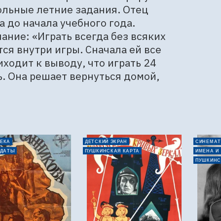
льные летние задания. Отец 
 до начала учебного года. 
ание: «Играть всегда без всяких 
ся внутри игры. Сначала ей все 
ходит к выводу, что играть 24 
. Она решает вернуться домой, 
ЕКА
ДЕТСКИЙ ЭКРАН
СИНЕМАТ
 ДАТЫ
ПУШКИНСКАЯ КАРТА
ИМЕНА И
ПУШКИНС