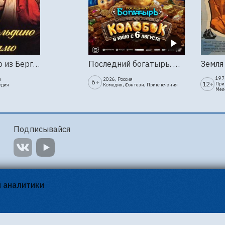
Труффальдино из Бергамо (1976г., Ленфильм, 2 серии)
Последний богатырь. Колобок
1973
я
2026, Россия
6
+
12
+
При
едия
Комедия, Фэнтези, Приключения
Мел
Подписывайся
я аналитики