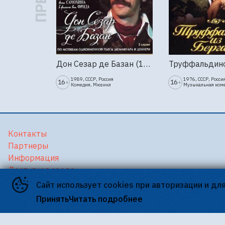
Дон Сезар де Базан (1989г., Ленфильм, 2 серии)
1989, СССР, Россия
1976, СССР, Росси
16
16
+
+
Комедия, Мюзикл
Музыкальная ком
Контакты
Партнеры
Информация
Доступная среда
Версия для слабовидящих
Сайт использует cookies при авторизации и дл
Принять
Читать подробнее