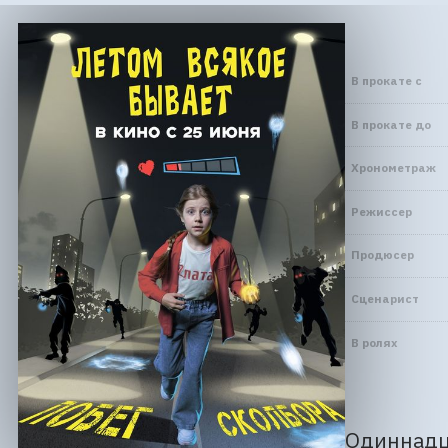
В прокате с
В прокате до
Хронометраж
Режиссер
Продюсер
Сценарист
В ролях
Одиннадца