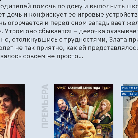
одителей помочь по дому и выполнить шко
т дочь и конфискует ее игровые устройства
нь огорчается и перед сном загадывает жел
. Утром оно сбывается – девочка оказывает
 но, столкнувшись с трудностями, Злата при
олет не так приятно, как ей представлялось
азалось совсем не просто…
ПРЕМЬЕРА
СИНЕМАТ
ИМЕНА И