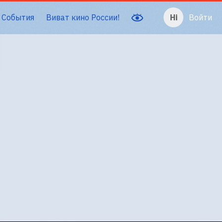
События
Виват кино России!
Войти