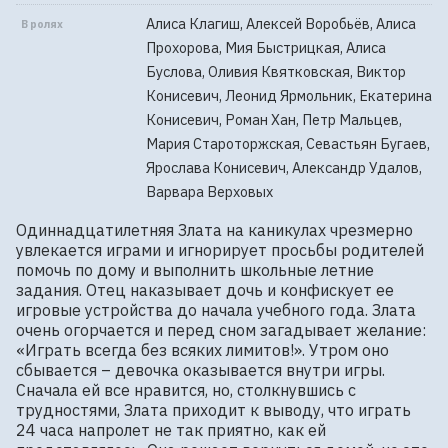
Алиса Клагиш, Алексей Воробьёв, Алиса
В ролях
Прохорова, Мия Быстрицкая, Алиса
Буслова, Оливия Квятковская, Виктор
Конисевич, Леонид Ярмольник, Екатерина
Конисевич, Роман Хан, Петр Мальцев,
Мария Староторжская, Севастьян Бугаев,
Ярослава Конисевич, Александр Удалов,
Варвара Верховых
Одиннадцатилетняя Злата на каникулах чрезмерно 
увлекается играми и игнорирует просьбы родителей 
помочь по дому и выполнить школьные летние 
задания. Отец наказывает дочь и конфискует ее 
игровые устройства до начала учебного года. Злата 
очень огорчается и перед сном загадывает желание: 
«Играть всегда без всяких лимитов!». Утром оно 
сбывается – девочка оказывается внутри игры. 
Сначала ей все нравится, но, столкнувшись с 
трудностями, Злата приходит к выводу, что играть 
24 часа напролет не так приятно, как ей 