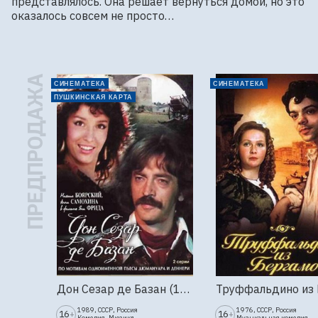
представлялось. Она решает вернуться домой, но это 
оказалось совсем не просто…
ПРЕДПРОДАЖА
СИНЕМАТЕКА
СИНЕМАТЕКА
ПУШКИНСКАЯ КАРТА
Дон Сезар де Базан (1989г., Ленфильм, 2 серии)
1989, СССР, Россия
1976, СССР, Россия
16
16
+
+