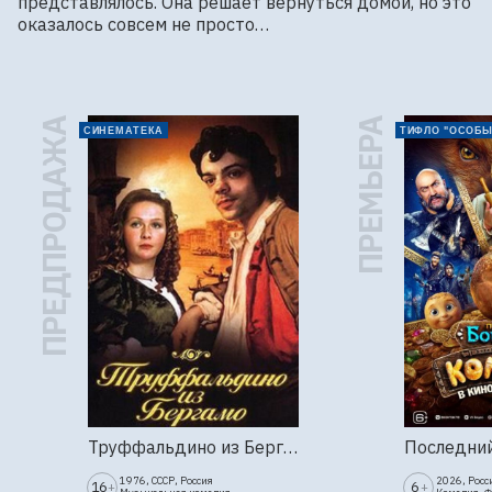
представлялось. Она решает вернуться домой, но это 
оказалось совсем не просто…
ПРЕДПРОДАЖА
ПРЕМЬЕРА
СИНЕМАТЕКА
ТИФЛО "ОСОБЫ
Труффальдино из Бергамо (1976г., Ленфильм, 2 серии)
1976, СССР, Россия
2026, Росс
16
6
+
+