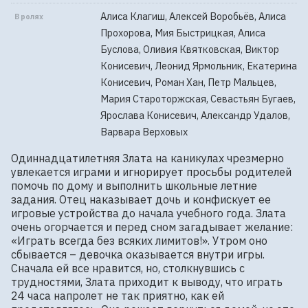
Алиса Клагиш, Алексей Воробьёв, Алиса
В ролях
Прохорова, Мия Быстрицкая, Алиса
Буслова, Оливия Квятковская, Виктор
Конисевич, Леонид Ярмольник, Екатерина
Конисевич, Роман Хан, Петр Мальцев,
Мария Староторжская, Севастьян Бугаев,
Ярослава Конисевич, Александр Удалов,
Варвара Верховых
Одиннадцатилетняя Злата на каникулах чрезмерно 
увлекается играми и игнорирует просьбы родителей 
помочь по дому и выполнить школьные летние 
задания. Отец наказывает дочь и конфискует ее 
игровые устройства до начала учебного года. Злата 
очень огорчается и перед сном загадывает желание: 
«Играть всегда без всяких лимитов!». Утром оно 
сбывается – девочка оказывается внутри игры. 
Сначала ей все нравится, но, столкнувшись с 
трудностями, Злата приходит к выводу, что играть 
24 часа напролет не так приятно, как ей 