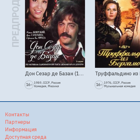
ПРЕДПРОДАЖА
Дон Сезар де Базан (1989г., Ленфильм, 2 серии)
1989, СССР, Россия
1976, СССР, Россия
16
16
+
+
Комедия, Мюзикл
Музыкальная комедия
Контакты
Партнеры
Информация
Доступная среда