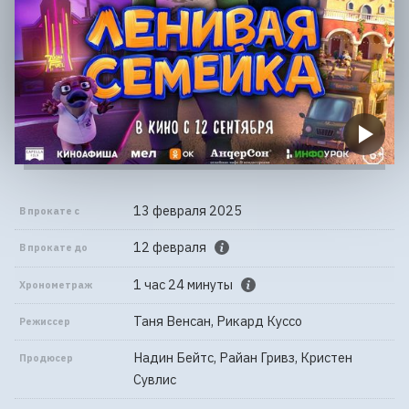
13 февраля 2025
В прокате с
12 февраля
В прокате до
1 час 24 минуты
Хронометраж
Таня Венсан, Рикард Куссо
Режиссер
Надин Бейтс, Райан Гривз, Кристен
Продюсер
Сувлис