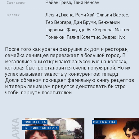
Райан Гривз, Таня Венсан
Сценарист
Лесли Джонс, Реми Хай, Оливия Васкес,
В ролях
Тео Вергара, Дэн Брумм, Бенжамин
Горроньо, Факундо Аче Херрера, Маттео
Романюк, Талия Колеттис, Эндрю Кук
После того как ураган разрушил их дом и ресторан, 
семейка ленивцев переезжает в большой город. В 
мегаполисе они открывают закусочную на колесах, 
которая быстро становится очень популярной. Но их 
успех вызывает зависть у конкурентов: гепард 
Долли обманом похищает фамильную книгу рецептов 
и теперь ленивцам придется действовать быстро, 
чтобы вернуть посетителей.
СИНЕМАТЕКА
СИНЕМАТЕКА
ПУШКИНСКАЯ КАРТА