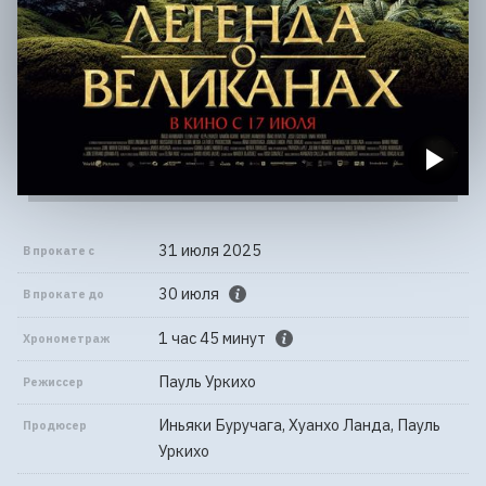
31 июля 2025
В прокате с
30 июля
В прокате до
1 час 45 минут
Хронометраж
Пауль Уркихо
Режиссер
Иньяки Буручага, Хуанхо Ланда, Пауль
Продюсер
Уркихо