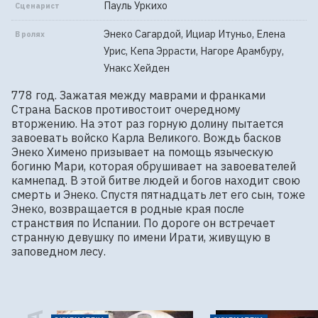
Пауль Уркихо
Сценарист
Энеко Сагардой, Ициар Итуньо, Елена
В ролях
Урис, Кепа Эррасти, Нагоре Арамбуру,
Унакс Хейден
778 год. Зажатая между маврами и франками 
Страна Басков противостоит очередному 
вторжению. На этот раз горную долину пытается 
завоевать войско Карла Великого. Вождь басков 
Энеко Химено призывает на помощь языческую 
богиню Мари, которая обрушивает на завоевателей 
камнепад. В этой битве людей и богов находит свою 
смерть и Энеко. Спустя пятнадцать лет его сын, тоже 
Энеко, возвращается в родные края после 
странствия по Испании. По дороге он встречает 
странную девушку по имени Ирати, живущую в 
заповедном лесу.