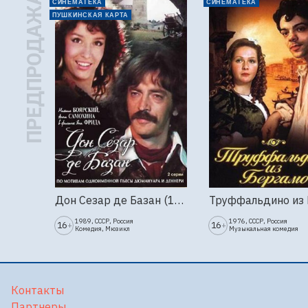
ПРЕДПРОДАЖА
СИНЕМАТЕКА
СИНЕМАТЕКА
ПУШКИНСКАЯ КАРТА
Дон Сезар де Базан (1989г., Ленфильм, 2 серии)
1989, СССР, Россия
1976, СССР, Россия
16
16
+
+
Комедия, Мюзикл
Музыкальная комедия
Контакты
Партнеры