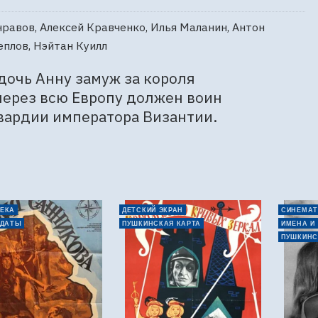
равов, Алексей Кравченко, Илья Маланин, Антон
еплов, Нэйтан Куилл
дочь Анну замуж за короля 
ерез всю Европу должен воин 
вардии императора Византии. 
ЕКА
ДЕТСКИЙ ЭКРАН
СИНЕМАТ
 ДАТЫ
ПУШКИНСКАЯ КАРТА
ИМЕНА И
ПУШКИНС