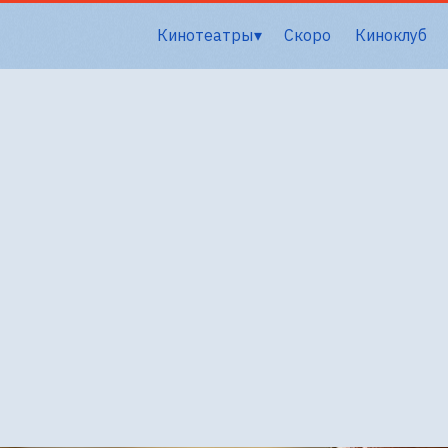
Кинотеатры
Скоро
Киноклуб