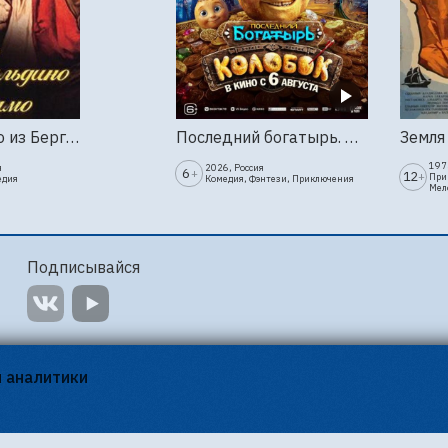
Труффальдино из Бергамо (1976г., Ленфильм, 2 серии)
Последний богатырь. Колобок
1973
я
2026, Россия
6
+
12
+
При
едия
Комедия, Фэнтези, Приключения
Мел
Подписывайся
я аналитики