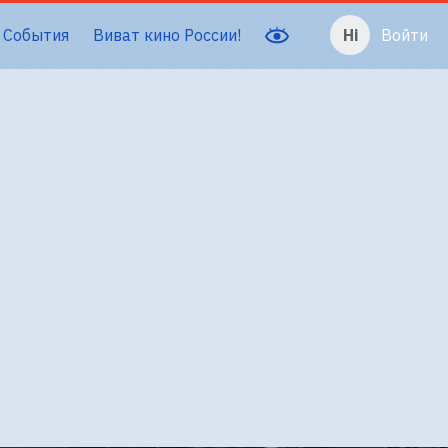
События
Виват кино России!
Войти