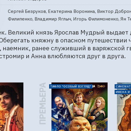
Сергей Безруков, Екатерина Воронина, Виктор Доброн
Филипенко, Владимир Яглыч, Игорь Филимоненко, Ян Т
век. Великий князь Ярослав Мудрый выдает 
Оберегать княжну в опасном путешествии ч
 наемник, ранее служивший в варяжской г
стромир и Анна влюбляются друг в друга.
ПРЕМЬЕРА
ТИФЛО "ОСОБЫЙ ВЗГЛЯД"
СИНЕМАТ
ИМЕНА И