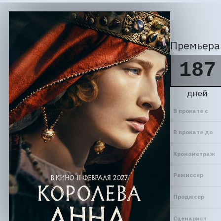
Премьера 
187
дней
В прокате с
В прокате до
Хронометраж
Режиссер
Продюсер
Сценарист