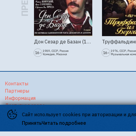
Дон Сезар де Базан (1989г., Ленфильм, 2 серии)
1989, СССР, Россия
1976, СССР, Росси
16
16
+
+
Комедия, Мюзикл
Музыкальная ком
Контакты
Партнеры
Информация
Доступная среда
Версия для слабовидящих
Сайт использует cookies при авторизации и дл
Принять
Читать подробнее