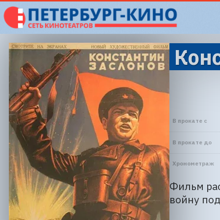
Конс
В прокате с
В прокате до
Хронометраж
Фильм рас
войну под