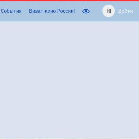
События
Виват кино России!
Войти