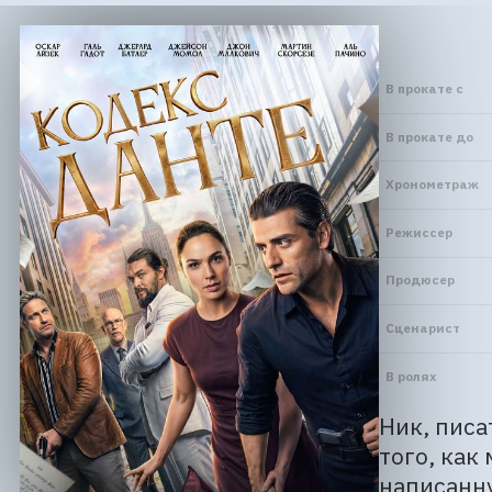
В прокате с
В прокате до
Хронометраж
Режиссер
Продюсер
Сценарист
В ролях
Ник, писа
того, как
написанну