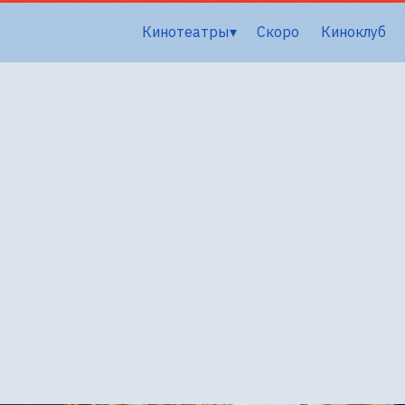
Кинотеатры
Скоро
Киноклуб