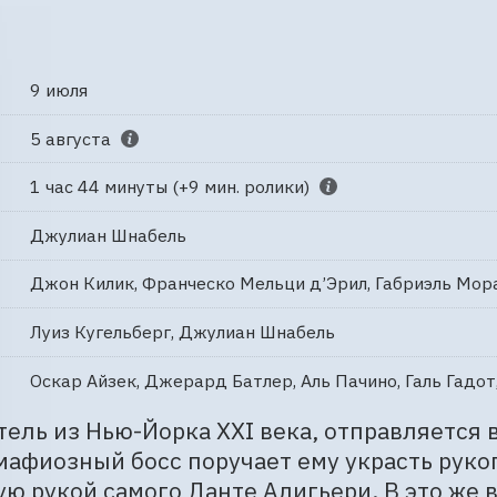
9 июля
5 августа
1 час 44 минуты (+9 мин. ролики)
Джулиан Шнабель
Джон Килик, Франческо Мельци д’Эрил, Габриэль Мор
Луиз Кугельберг, Джулиан Шнабель
Оскар Айзек, Джерард Батлер, Аль Пачино, Галь Гад
тель из Нью-Йорка XXI века, отправляется 
 мафиозный босс поручает ему украсть рук
ю рукой самого Данте Алигьери. В это же в