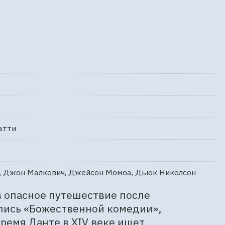
атти
от, Джон Малкович, Джейсон Момоа, Дьюк Николсон
в опасное путешествие после 
опись «Божественной комедии», 
ремя Данте в XIV веке ищет 