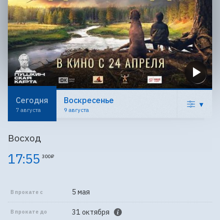
Сегодня
Воскресенье
▾
7 августа
9 августа
Восход
17:55
300 ₽
5 мая
В прокате с
31 октября
В прокате до