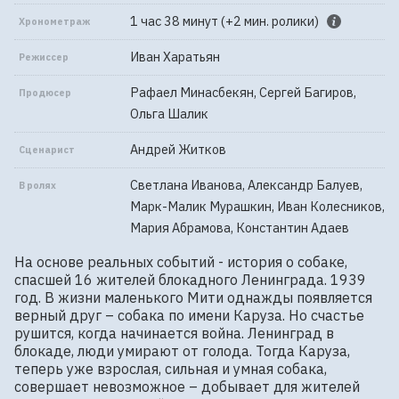
1 час 38 минут (+2 мин. ролики)
Хронометраж
Иван Харатьян
Режиссер
Рафаел Минасбекян, Сергей Багиров,
Продюсер
Ольга Шалик
Андрей Житков
Сценарист
Светлана Иванова, Александр Балуев,
В ролях
Марк-Малик Мурашкин, Иван Колесников,
Мария Абрамова, Константин Адаев
На основе реальных событий - история о собаке, 
спасшей 16 жителей блокадного Ленинграда. 1939 
год. В жизни маленького Мити однажды появляется 
верный друг – собака по имени Каруза. Но счастье 
рушится, когда начинается война. Ленинград в 
блокаде, люди умирают от голода. Тогда Каруза, 
теперь уже взрослая, сильная и умная собака, 
совершает невозможное – добывает для жителей 