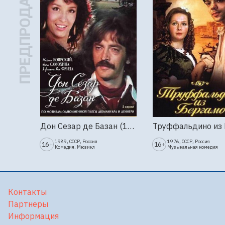
ПРЕДПРОДАЖА
Дон Сезар де Базан (1989г., Ленфильм, 2 серии)
1989, СССР, Россия
1976, СССР, Россия
16
16
+
+
Комедия, Мюзикл
Музыкальная комедия
Контакты
Партнеры
Информация