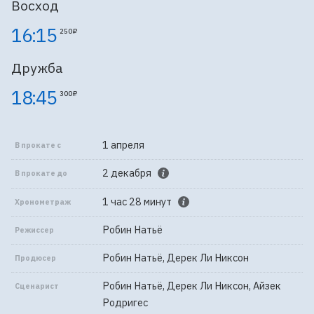
Восход
16:15
250 ₽
Дружба
18:45
300 ₽
1 апреля
В прокате с
2 декабря
В прокате до
1 час 28 минут
Хронометраж
Робин Натьё
Режиссер
Робин Натьё, Дерек Ли Никсон
Продюсер
Робин Натьё, Дерек Ли Никсон, Айзек
Сценарист
Родригес