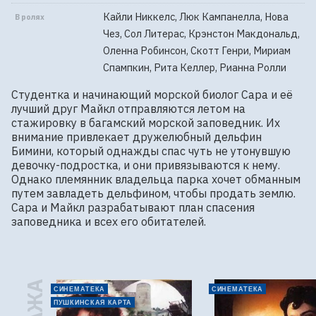
Кайли Никкелс, Люк Кампанелла, Нова
В ролях
Чез, Сол Литерас, Крэнстон Макдональд,
Оленна Робинсон, Скотт Генри, Мириам
Спампкин, Рита Келлер, Рианна Ролли
Студентка и начинающий морской биолог Сара и её 
лучший друг Майкл отправляются летом на 
стажировку в багамский морской заповедник. Их 
внимание привлекает дружелюбный дельфин 
Бимини, который однажды спас чуть не утонувшую 
девочку-подростка, и они привязываются к нему. 
Однако племянник владельца парка хочет обманным 
путем завладеть дельфином, чтобы продать землю. 
Сара и Майкл разрабатывают план спасения 
заповедника и всех его обитателей.
СИНЕМАТЕКА
СИНЕМАТЕКА
ПУШКИНСКАЯ КАРТА