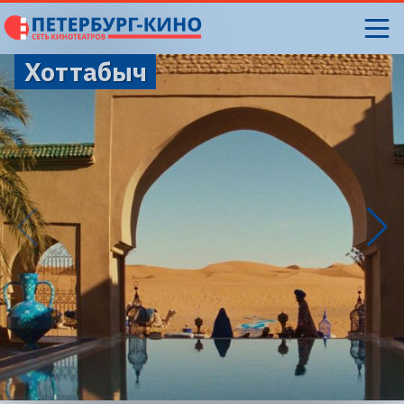
Хоттабыч