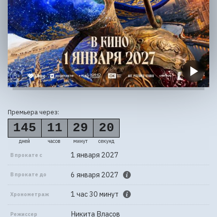
Премьера через:
145
11
29
20
дней
часов
минут
секунд
1 января 2027
В прокате с
6 января 2027
В прокате до
1 час 30 минут
Хронометраж
Никита Власов
Режиссер