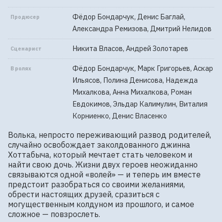
Фёдор Бондарчук, Денис Баглай,
Продюсер
Александра Ремизова, Дмитрий Нелидов
Никита Власов, Андрей Золотарев
Сценарист
Фёдор Бондарчук, Марк Григорьев, Аскар
В ролях
Ильясов, Полина Денисова, Надежда
Михалкова, Анна Михалкова, Роман
Евдокимов, Эльдар Калимулин, Виталия
Корниенко, Денис Власенко
Волька, непросто переживающий развод родителей, 
случайно освобождает заколдованного джинна 
Хоттабыча, который мечтает стать человеком и 
найти свою дочь. Жизни двух героев неожиданно 
связываются одной «волей» — и теперь им вместе 
предстоит разобраться со своими желаниями, 
обрести настоящих друзей, сразиться с 
могущественным колдуном из прошлого, и самое 
сложное — повзрослеть.