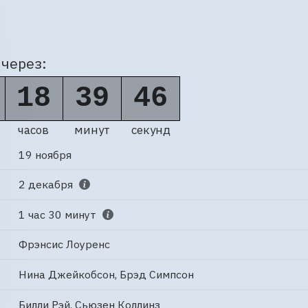
через:
18
39
45
часов
минут
секунд
19 ноября
2 декабря
1 час 30 минут
Фрэнсис Лоуренс
Нина Джейкобсон, Брэд Симпсон
Билли Рэй, Сьюзен Коллинз