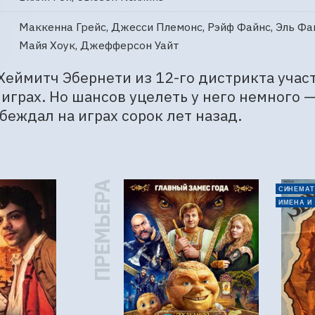
Маккенна Грейс, Джесси Племонс, Рэйф Файнс, Эль Фанн
Майя Хоук, Джефферсон Уайт
еймитч Эбернети из 12-го дистрикта участ
играх. Но шансов уцелеть у него немного — 
беждал на играх сорок лет назад.
ПРЕМЬЕРА
СИНЕМАТ
ИМЕНА И