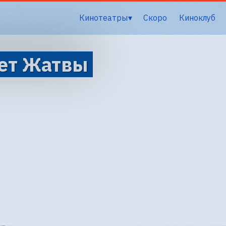
Кинотеатры
Скоро
Киноклуб
вет Жатвы