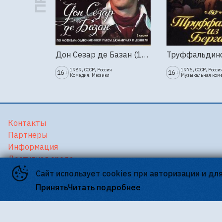
Дон Сезар де Базан (1989г., Ленфильм, 2 серии)
1989, СССР, Россия
1976, СССР, Росси
16
16
+
+
Комедия, Мюзикл
Музыкальная ком
Контакты
Партнеры
Информация
Доступная среда
Версия для слабовидящих
Сайт использует cookies при авторизации и дл
Принять
Читать подробнее