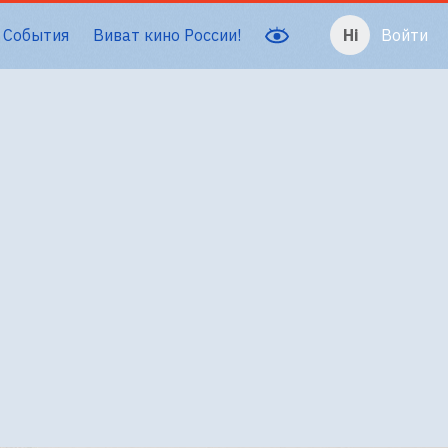
События
Виват кино России!
Войти