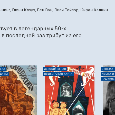
инг, Гленн Клоуз, Бен Ван, Лили Тейлор, Киран Калкин,
вует в легендарных 50-х 
в последней раз трибут из его 
ЕКА
ДЕТСКИЙ ЭКРАН
СИНЕМАТ
 ДАТЫ
ПУШКИНСКАЯ КАРТА
ИМЕНА И
ПУШКИНС