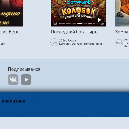
Труффальдино из Бергамо (1976г., Ленфильм, 2 серии)
Последний богатырь. Колобок
1973
я
2026, Россия
6
+
12
+
При
едия
Комедия, Фэнтези, Приключения
Мел
Подписывайся
я аналитики