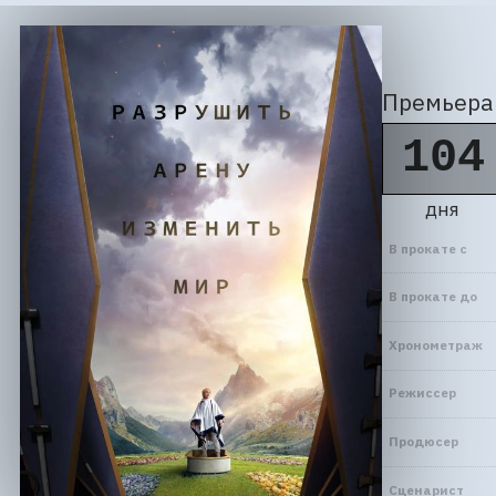
Премьера 
104
дня
В прокате с
В прокате до
Хронометраж
Режиссер
Продюсер
Сценарист