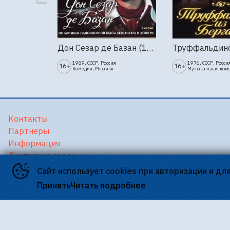
Дон Сезар де Базан (1989г., Ленфильм, 2 серии)
1989, СССР, Россия
1976, СССР, Росси
16
16
+
+
Комедия, Мюзикл
Музыкальная ком
Контакты
Партнеры
Информация
Доступная среда
Версия для слабовидящих
Сайт использует cookies при авторизации и дл
Принять
Читать подробнее
©
2026