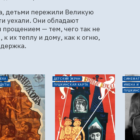
а, детьми пережили Великую 
и уехали. Они обладают 
прощением — тем, чего так не 
 их теплу и дому, как к огню, 
ддержка.
ЕКА
ДЕТСКИЙ ЭКРАН
СИНЕМАТ
 ДАТЫ
ПУШКИНСКАЯ КАРТА
ИМЕНА И
ПУШКИНС