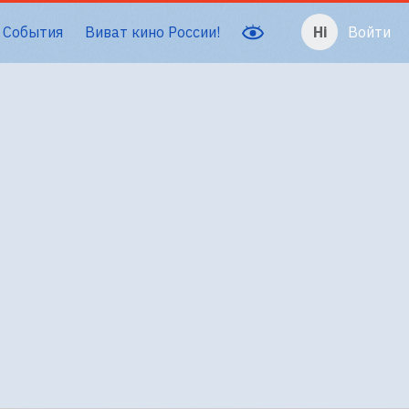
События
Виват кино России!
Войти