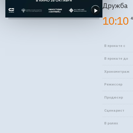
Дружба
10:10
4
В прокате с
В прокате до
Хронометраж
Режиссер
Продюсер
Сценарист
В ролях