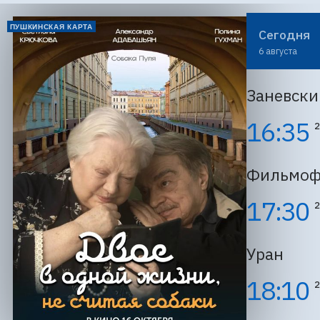
ПУШКИНСКАЯ КАРТА
Сегодня
6 августа
Заневски
16:35
2
Фильмоф
17:30
2
Уран
18:10
2