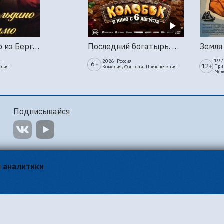
Труффальдино из Бергамо (1976г., Ленфильм, 2 серии)
Последний богатырь. Колобок
1973
я
2026, Россия
6
+
12
+
При
едия
Комедия, Фэнтези, Приключения
Мел
Подписывайся
я аналитики