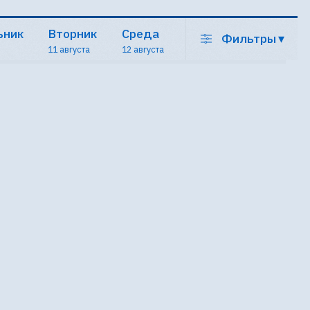
ьник
Вторник
Среда
Фильтры
▾
11 августа
12 августа