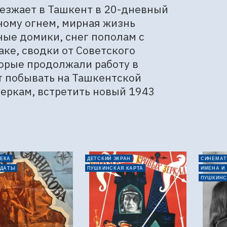
езжает в Ташкент в 20-дневный 
ному огнем, мирная жизнь 
ые домики, снег пополам с 
ке, сводки от Советского 
орые продолжали работу в 
т побывать на Ташкентской 
еркам, встретить новый 1943 
ЕКА
ДЕТСКИЙ ЭКРАН
СИНЕМАТ
 ДАТЫ
ПУШКИНСКАЯ КАРТА
ИМЕНА И
ПУШКИНС