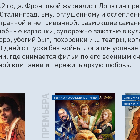
2 года. Фронтовой журналист Лопатин при
 Сталинград. Ему, оглушенному и ослеплен
транной и непривычной: размокшие саманн
лебные карточки, судорожно зажатые в кула
о, убогий быт, похоронки и … театры, кот
0 дней отпуска без войны Лопатин успевае
и, где снимается фильм по его военным оч
ной компании и пережить яркую любовь.
ПРЕМЬЕРА
ТИФЛО "ОСОБЫЙ ВЗГЛЯД"
СИНЕМАТ
ИМЕНА И