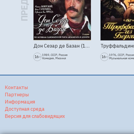
Дон Сезар де Базан (1989г., Ленфильм, 2 серии)
1989, СССР, Россия
1976, СССР, Росси
16
16
+
+
Комедия, Мюзикл
Музыкальная ком
Контакты
Партнеры
Информация
Доступная среда
Версия для слабовидящих