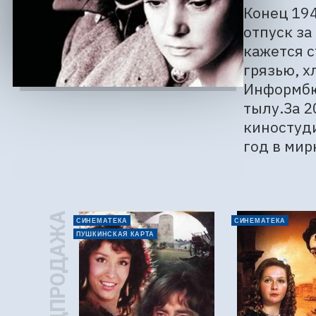
Конец 194
отпуск за
кажется с
грязью, х
Информбюр
тылу.За 2
киностуди
год в мир
ПРЕДПРОДАЖА
СИНЕМАТЕКА
СИНЕМАТЕКА
ПУШКИНСКАЯ КАРТА