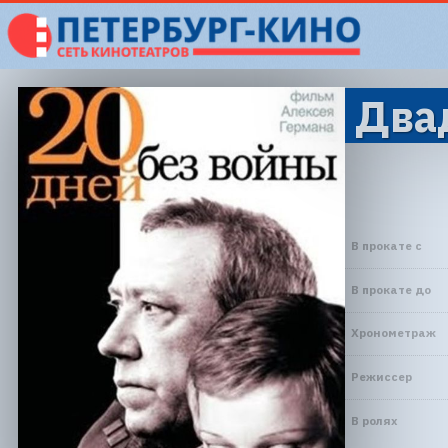
Двад
В прокате с
В прокате до
Хронометраж
Режиссер
В ролях