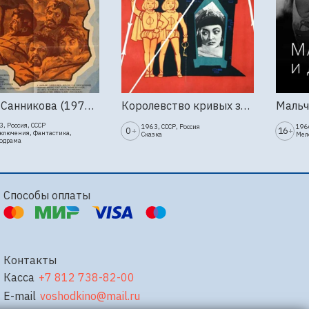
Земля Санникова (1973, Мосфильм)
Королевство кривых зеркал (1963г., Киностудия Горького)
, Россия, СССР
1963, СССР, Россия
1966
0
16
+
+
ключения, Фантастика,
Сказка
Мел
одрама
Способы оплаты
Контакты
Касса
+7 812 738-82-00
E-mail
voshodkino@mail.ru