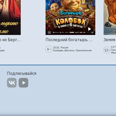
Труффальдино из Бергамо (1976г., Ленфильм, 2 серии)
Последний богатырь. Колобок
1973
я
2026, Россия
6
+
12
+
При
едия
Комедия, Фэнтези, Приключения
Мел
Подписывайся