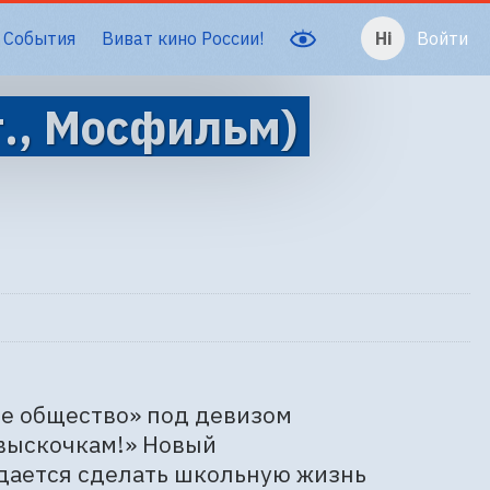
События
Виват кино России!
Войти
г., Мосфильм)
е общество» под девизом 
выскочкам!» Новый 
дается сделать школьную жизнь 