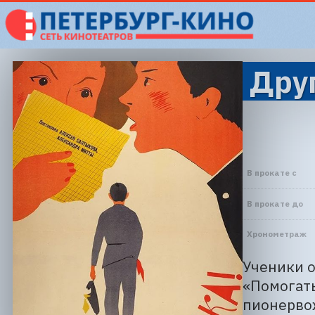
Друг
В прокате с
В прокате до
Хронометраж
Ученики 
«Помогать
пионервож