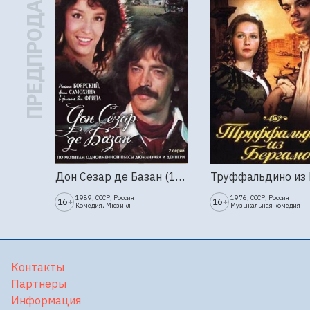
ПРЕДПРОДАЖА
Дон Сезар де Базан (1989г., Ленфильм, 2 серии)
1989, СССР, Россия
1976, СССР, Россия
16
16
+
+
Комедия, Мюзикл
Музыкальная комедия
Контакты
Партнеры
Информация