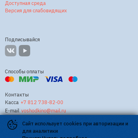
Доступная среда
Версия для слабовидящих
Подписывайся
Способы оплаты
Контакты
Касса
+7 812 738-82-00
E-mail
voshodkino@mail.ru
Сайт использует cookies при авторизации и
©
2026
для аналитики
Powered by
p24.app