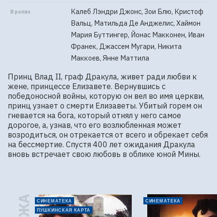
Калеб Лэндри Джонс, Зои Блю, Кристоф
В ролях
Вальц, Матильда Де Анджелис, Хаймон
Мария Буттингер, Йонас Макконен, Иван
Франек, Джассем Мугари, Никита
Маккоев, Янне Маттила
Принц Влад II, граф Дракула, живет ради любви к 
жене, принцессе Елизавете. Вернувшись с 
победоносной войны, которую он вел во имя церкви, 
принц узнает о смерти Елизаветы. Убитый горем он 
гневается на бога, который отнял у него самое 
дорогое, а, узнав, что его возлюбленная может 
возродиться, он отрекается от всего и обрекает себя 
на бессмертие. Спустя 400 лет ожидания Дракула 
вновь встречает свою любовь в облике юной Мины.
СИНЕМАТЕКА
СИНЕМАТЕКА
ПУШКИНСКАЯ КАРТА