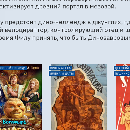
активирует древний портал в мезозой.

у предстоит дино-челлендж в джунглях, гд
 велоцираптор, контролирующий отец и шк
емя Филу принять, что быть Динозавровым 
ОСОБЫЙ ВЗГЛЯД"
СИНЕМАТЕКА
ДЕТСКИЙ
ИМЕНА И ДАТЫ
ПУШКИНС