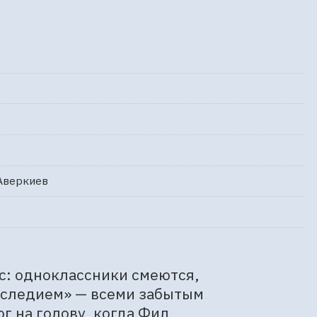
Аверкиев
: одноклассники смеются, 
аследием» — всеми забытым 
г на голову, когда Фил 