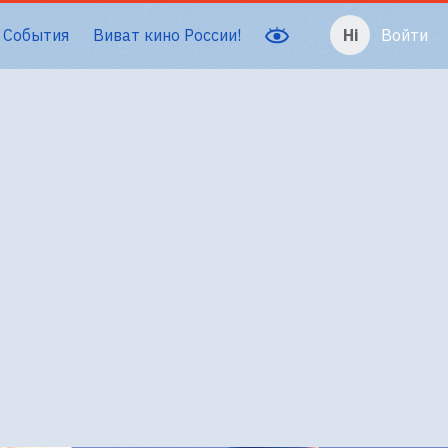
События
Виват кино России!
Войти