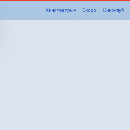
Кинотеатры
Скоро
Киноклуб