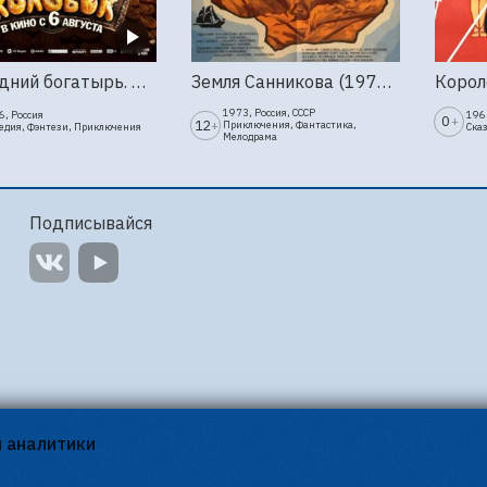
Последний богатырь. Колобок
Земля Санникова (1973, Мосфильм)
1973, Россия, СССР
6, Россия
1963
0
+
12
+
Приключения, Фантастика,
едия, Фэнтези, Приключения
Ска
Мелодрама
Подписывайся
я аналитики