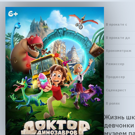
В прокате с
В прокате до
Хронометраж
Режиссер
Продюсер
Сценарист
В ролях
Жизнь шко
девчонки 
музеем па