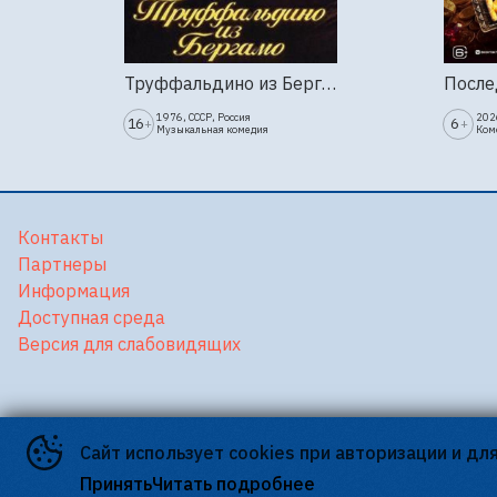
Труффальдино из Бергамо (1976г., Ленфильм, 2 серии)
1976, СССР, Россия
202
16
6
+
+
Музыкальная комедия
Ком
Контакты
Партнеры
Информация
Доступная среда
Версия для слабовидящих
Сайт использует cookies при авторизации и дл
©
2026
Принять
Читать подробнее