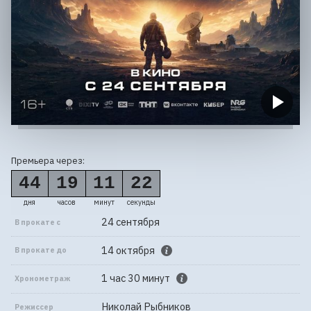
Премьера через:
44
19
11
22
дня
часов
минут
секунды
24 сентября
В прокате с
14 октября
В прокате до
1 час 30 минут
Хронометраж
Николай Рыбников
Режиссер