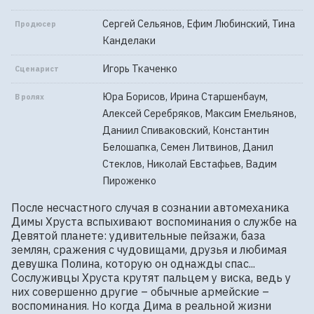
Сергей Сельянов, Ефим Любинский, Тина
Продюсер
Канделаки
Игорь Ткаченко
Сценарист
Юра Борисов, Ирина Старшенбаум,
В ролях
Алексей Серебряков, Максим Емельянов,
Даниил Спиваковский, Константин
Белошапка, Семен Литвинов, Данил
Стеклов, Николай Евстафьев, Вадим
Пироженко
После несчастного случая в сознании автомеханика 
Димы Хруста вспыхивают воспоминания о службе на 
Девятой планете: удивительные пейзажи, база 
землян, сражения с чудовищами, друзья и любимая 
девушка Полина, которую он однажды спас... 
Сослуживцы Хруста крутят пальцем у виска, ведь у 
них совершенно другие – обычные армейские – 
воспоминания. Но когда Дима в реальной жизни 