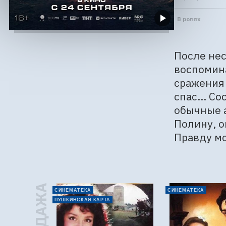
В ролях
После нес
воспомина
сражения 
спас... С
обычные а
Полину, о
Правду мо
СИНЕМАТЕКА
СИНЕМАТЕКА
ПУШКИНСКАЯ КАРТА