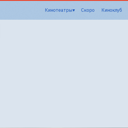
Кинотеатры
Скоро
Киноклуб