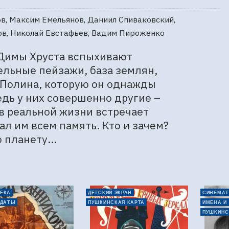
в, Максим Емельянов, Даниил Спиваковский,
ов, Николай Евстафьев, Вадим Пироженко
 Димы Хруста вспыхивают 
льные пейзажи, база землян, 
Полина, которую он однажды 
едь у них совершенно другие – 
 реальной жизни встречает 
л им всем память. Кто и зачем? 
 планету...
ЕКА
ДЕТСКИЙ ЭКРАН
СИНЕМАТ
 ДАТЫ
ПУШКИНСКАЯ КАРТА
ИМЕНА И
ПУШКИНС