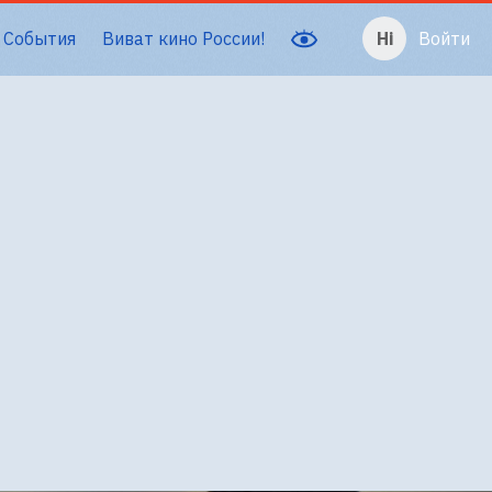
События
Виват кино России!
Войти