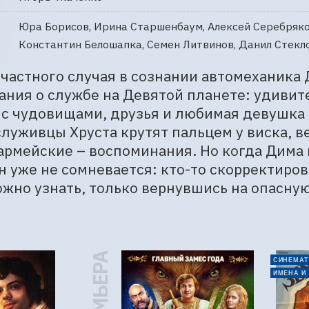
Юра Борисов, Ирина Старшенбаум, Алексей Серебряко
Константин Белошапка, Семен Литвинов, Данил Стекл
частного случая в сознании автомеханика
ния о службе на Девятой планете: удивите
с чудовищами, друзья и любимая девушка 
ослуживцы Хруста крутят пальцем у виска, в
рмейские – воспоминания. Но когда Дима в
н уже не сомневается: кто-то скорректирова
жно узнать, только вернувшись на опасную
ПРЕМЬЕРА
СИНЕМАТ
ИМЕНА И