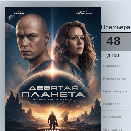
Премьера 
48
дней
В прокате с
В прокате до
Хронометраж
Режиссер
Продюсер
Сценарист