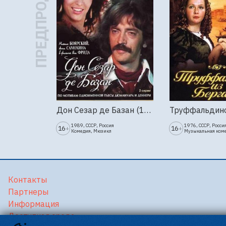
ПРЕДПРОДАЖА
Дон Сезар де Базан (1989г., Ленфильм, 2 серии)
1989, СССР, Россия
1976, СССР, Росси
16
16
+
+
Комедия, Мюзикл
Музыкальная ком
Контакты
Партнеры
Информация
Доступная среда