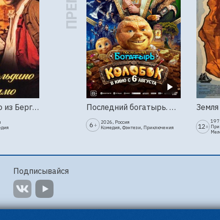
Труффальдино из Бергамо (1976г., Ленфильм, 2 серии)
Последний богатырь. Колобок
1973
я
2026, Россия
6
+
12
+
При
едия
Комедия, Фэнтези, Приключения
Мел
Подписывайся