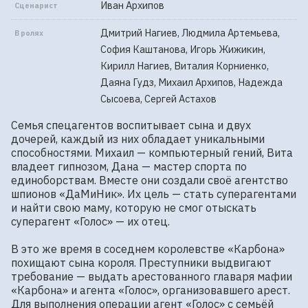
Иван Архипов
Сценарист
Дмитрий Нагиев, Людмила Артемьева,
В ролях
София Каштанова, Игорь Жижикин,
Кирилл Нагиев, Виталия Корниенко,
Даяна Гудз, Михаил Архипов, Надежда
Сысоева, Сергей Астахов
Семья спецагентов воспитывает сына и двух 
дочерей, каждый из них обладает уникальными 
способностями. Михаил — компьютерный гений, Вита 
владеет гипнозом, Дана — мастер спорта по 
единоборствам. Вместе они создали своё агентство 
шпионов «ДаМиНик». Их цель — стать суперагентами 
и найти свою маму, которую не смог отыскать 
суперагент «Голос» — их отец.

В это же время в соседнем королевстве «Карбона» 
похищают сына короля. Преступники выдвигают 
требование — выдать арестованного главаря мафии 
«Карбона» и агента «Голос», организовавшего арест. 
Для выполнения операции агент «Голос» с семьёй 