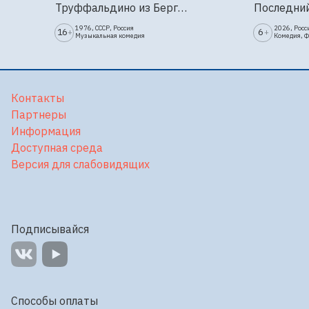
Труффальдино из Бергамо (1976г., Ленфильм, 2 серии)
1976, СССР, Россия
2026, Росс
16
6
+
+
Музыкальная комедия
Комедия, 
Контакты
Партнеры
Информация
Доступная среда
Версия для слабовидящих
Подписывайся
Способы оплаты