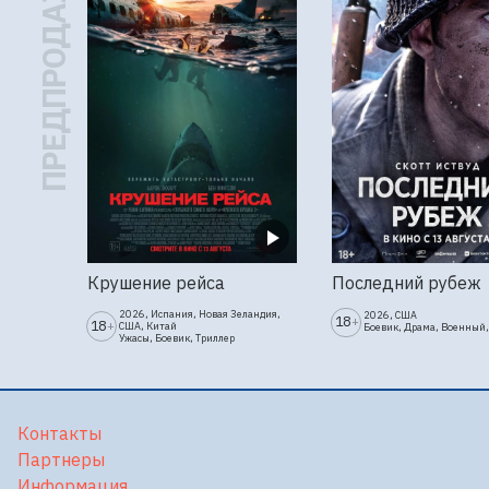
ПРЕДПРОДАЖА
Крушение рейса
Последний рубеж
2026, Испания, Новая Зеландия,
2026, США
18
+
18
+
США, Китай
Боевик, Драма, Военный,
Ужасы, Боевик, Триллер
Контакты
Партнеры
Информация