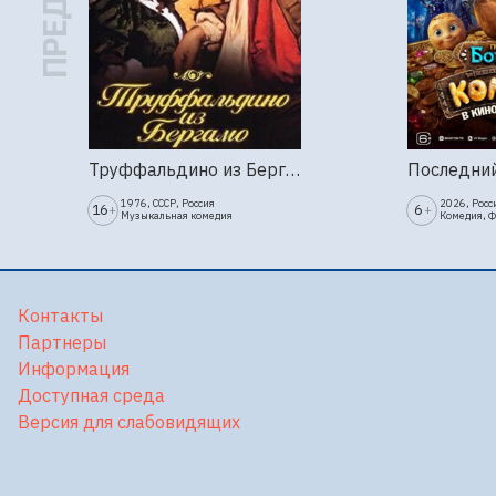
Труффальдино из Бергамо (1976г., Ленфильм, 2 серии)
1976, СССР, Россия
2026, Росс
16
6
+
+
Музыкальная комедия
Комедия, 
Контакты
Партнеры
Информация
Доступная среда
Версия для слабовидящих