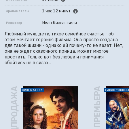
1 час 12 минут
Хронометраж
Иван Киасашвили
Режиссер
Любимый муж, дети, тихое семейное счастье - об 
этом мечтает героиня фильма. Она просто создана 
для такой жизни - однако ей почему-то не везет. Нет, 
она не ждет сказочного принца, может многое 
простить. Только вот без любви и понимания 
обойтись не в силах...
ПРЕДПРОДАЖА
ПРЕМЬЕРА
СИНЕМАТЕКА
ТИФЛО "ОСОБЫ