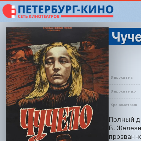
Чуче
В прокате с
В прокате до
Хронометраж
Полный д
В. Железн
прозванно