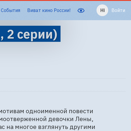
События
Виват кино России!
Войти
, 2 серии)
мотивам одноименной повести 
амоотверженной девочки Лены, 
с на многое взглянуть другими 