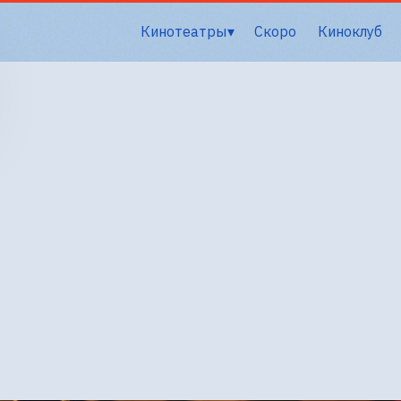
Кинотеатры
Скоро
Киноклуб