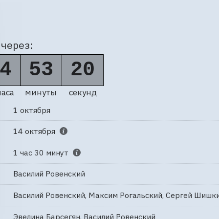
через:
4
53
19
часа
минуты
секунд
1 октября
14 октября
1 час 30 минут
Василий Ровенский
Василий Ровенский, Максим Рогальский, Сергей Шишк
Эвелина Барсегян, Василий Ровенский