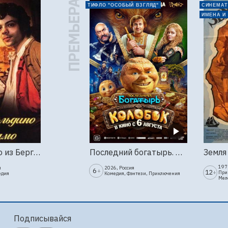
ПРЕМЬЕРА
ТИФЛО "ОСОБЫЙ ВЗГЛЯД"
СИНЕМАТ
ИМЕНА И
Труффальдино из Бергамо (1976г., Ленфильм, 2 серии)
Последний богатырь. Колобок
1973
я
2026, Россия
6
+
12
+
При
едия
Комедия, Фэнтези, Приключения
Мел
Подписывайся