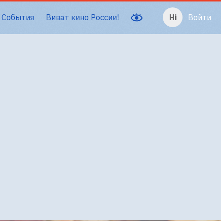
События
Виват кино России!
Войти