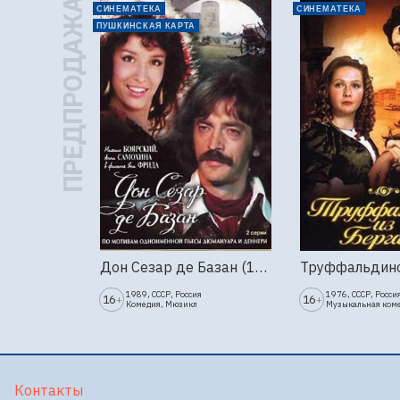
ПРЕДПРОДАЖА
СИНЕМАТЕКА
СИНЕМАТЕКА
ПУШКИНСКАЯ КАРТА
Дон Сезар де Базан (1989г., Ленфильм, 2 серии)
1989, СССР, Россия
1976, СССР, Росси
16
16
+
+
Комедия, Мюзикл
Музыкальная ком
Контакты