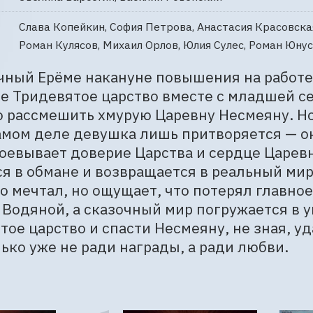
Слава Копейкин, София Петрова, Анастасия Красовская
Роман Кулясов, Михаил Орлов, Юлия Сулес, Роман Юну
ный Ерёме накануне повышения на работе 
 Тридевятое царство вместе с младшей сес
 рассмешить хмурую Царевну Несмеяну. Но 
амом деле девушка лишь притворяется — он
оевывает доверие Царства и сердце Царевн
я в обмане и возвращается в реальный мир. 
о мечтал, но ощущает, что потерял главное
Водяной, а сказочный мир погружается в у
тое царство и спасти Несмеяну, не зная, уд
лько уже не ради награды, а ради любви.