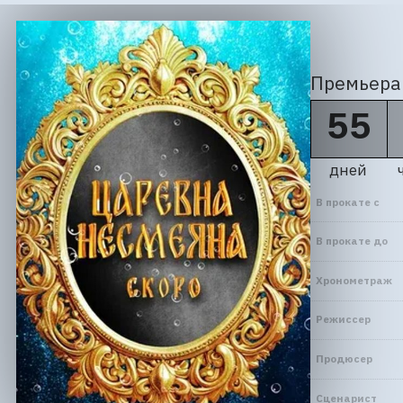
Премьера 
55
дней
В прокате с
В прокате до
Хронометраж
Режиссер
Продюсер
Сценарист