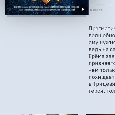
В ролях
Прагматич
волшебное
ему нужно
ведь на с
Ерёма зав
признаетс
чем тольк
похищает 
в Тридевя
героя, то