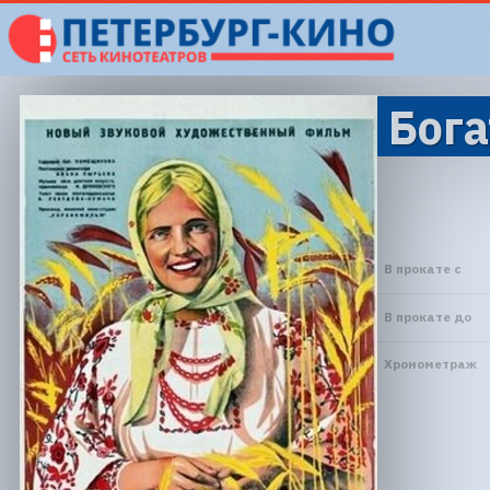
Бога
В прокате с
В прокате до
Хронометраж