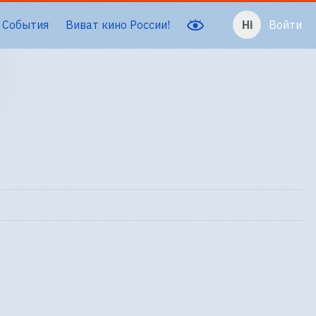
События
Виват кино России!
Войти