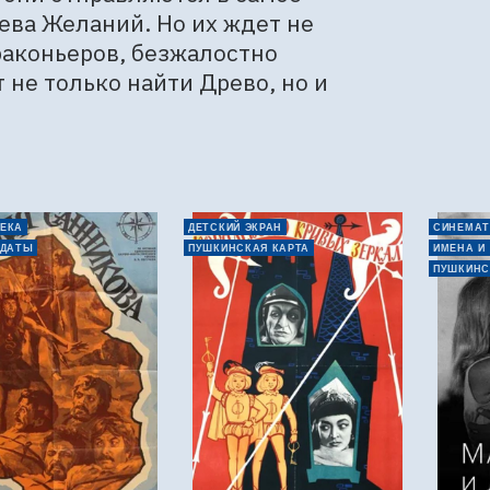
ва Желаний. Но их ждет не 
аконьеров, безжалостно 
не только найти Древо, но и 
ЕКА
ДЕТСКИЙ ЭКРАН
СИНЕМАТ
 ДАТЫ
ПУШКИНСКАЯ КАРТА
ИМЕНА И
ПУШКИНС