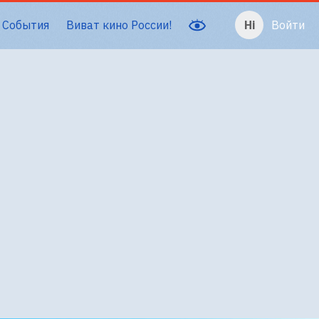
События
Виват кино России!
Войти