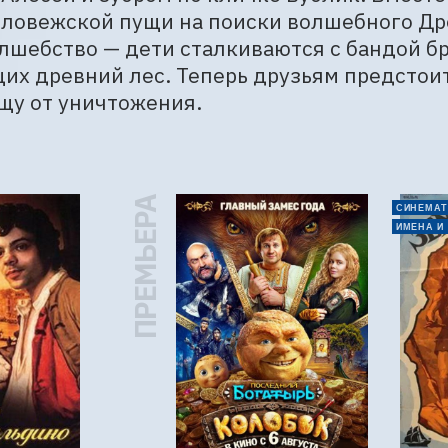
ловежской пущи на поиски волшебного Дре
лшебство — дети сталкиваются с бандой бр
х древний лес. Теперь друзьям предстоит 
щу от уничтожения.
ПРЕМЬЕРА
СИНЕМАТ
ИМЕНА И