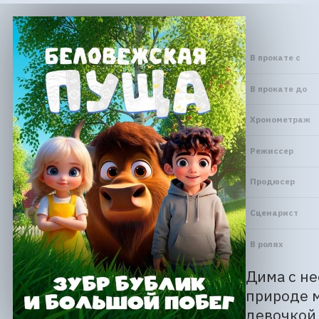
В прокате с
В прокате до
Хронометраж
Режиссер
Продюсер
Сценарист
В ролях
Дима с не
природе м
девочкой 