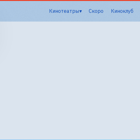
Кинотеатры
Скоро
Киноклуб